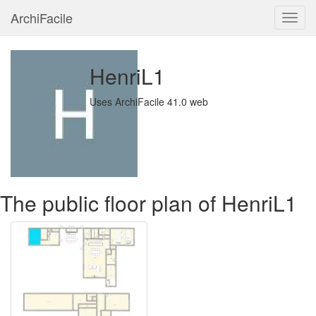
ArchiFacile
Menu
HenriL1
Uses ArchiFacile 41.0 web
The public floor plan of HenriL1