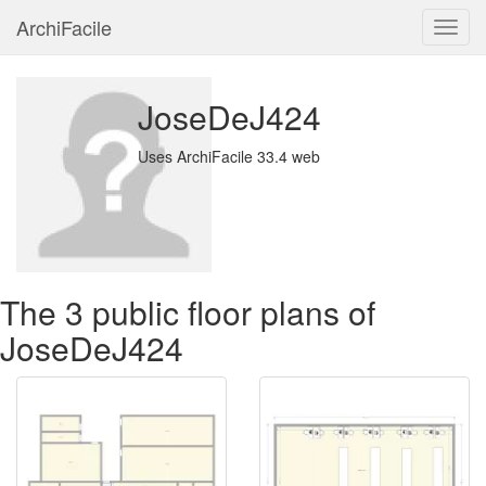
ArchiFacile
Menu
JoseDeJ424
Uses ArchiFacile 33.4 web
The 3 public floor plans of
JoseDeJ424