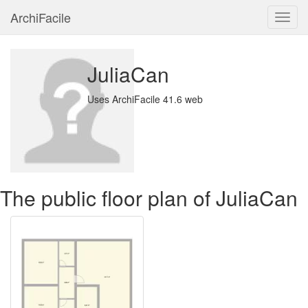
ArchiFacile
Menu
JuliaCan
Uses ArchiFacile 41.6 web
The public floor plan of JuliaCan