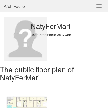
ArchiFacile
Menu
NatyFerMari
Uses ArchiFacile 39.6 web
The public floor plan of
NatyFerMari