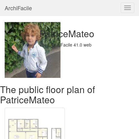
ArchiFacile
Menu
PatriceMateo
Uses ArchiFacile 41.0 web
The public floor plan of
PatriceMateo