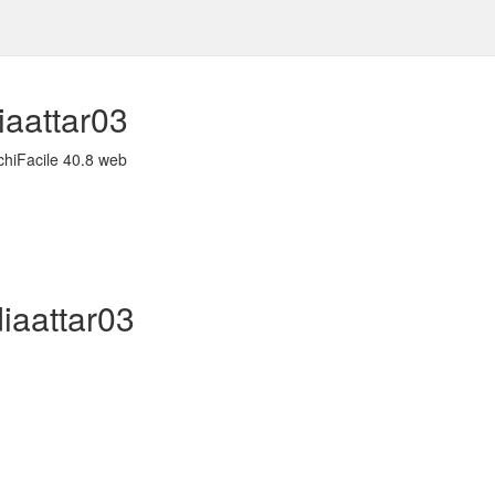
iaattar03
chiFacile 40.8 web
diaattar03