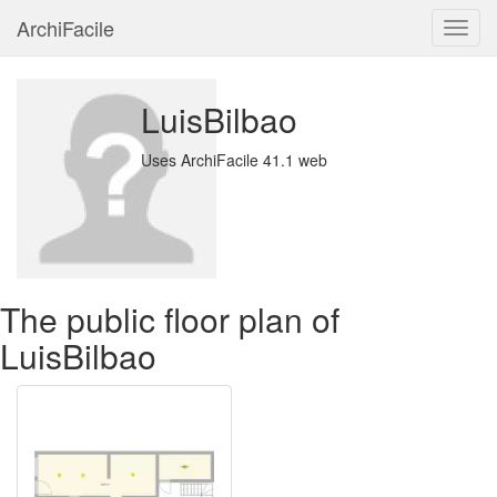
ArchiFacile
Menu
LuisBilbao
Uses ArchiFacile 41.1 web
The public floor plan of
LuisBilbao