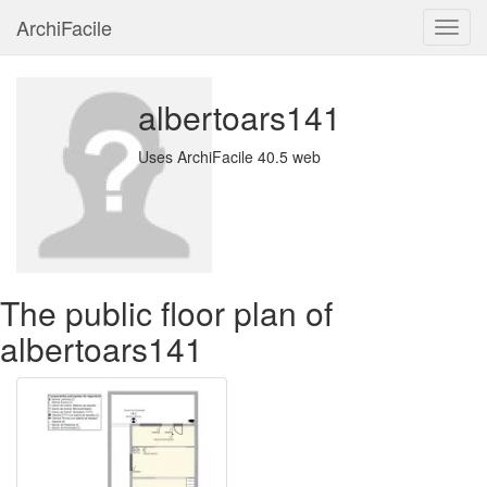
ArchiFacile
Menu
albertoars141
Uses ArchiFacile 40.5 web
The public floor plan of
albertoars141