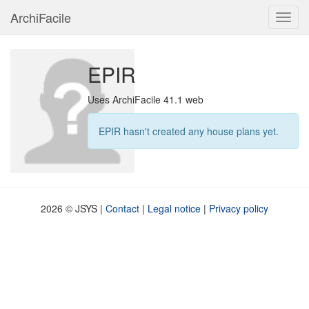
ArchiFacile
Menu
EPIR
Uses ArchiFacile 41.1 web
EPIR hasn't created any house plans yet.
2026 © JSYS |
Contact
|
Legal notice
|
Privacy policy