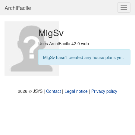
ArchiFacile
Menu
MigSv
Uses ArchiFacile 42.0 web
MigSv hasn't created any house plans yet.
2026 © JSYS |
Contact
|
Legal notice
|
Privacy policy