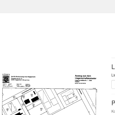
L
Li
P
Ko