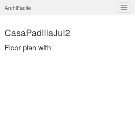
ArchiFacile
Menu
CasaPadillaJul2
Floor plan with