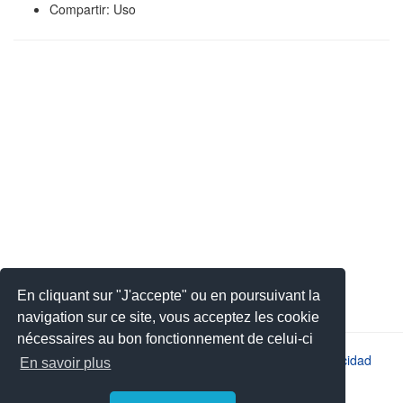
Compartir: Uso
En cliquant sur "J'accepte" ou en poursuivant la
navigation sur ce site, vous acceptez les cookie
nécessaires au bon fonctionnement de celui-ci
2026 © JSYS |
Contacto
|
Aviso legal
|
Política de privacidad
En savoir plus