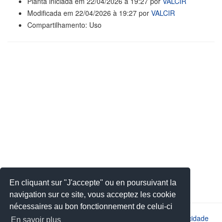
Planta iniciada em 22/04/2026 à 19:27 por
VALCIR
Modificada em 22/04/2026 à 19:27 por
VALCIR
Compartilhamento: Uso
En cliquant sur "J'accepte" ou en poursuivant la
navigation sur ce site, vous acceptez les cookie
nécessaires au bon fonctionnement de celui-ci
2026 © JSYS |
Contato
|
Avisos legais
|
Política de privacidade
En savoir plus