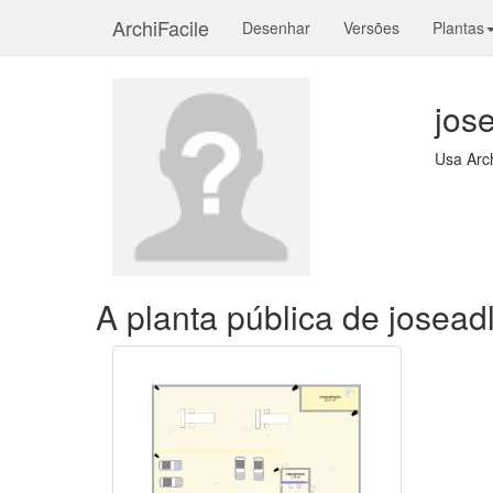
ArchiFacile
Desenhar
Versões
Plantas
jos
Usa Arc
A planta pública de josead