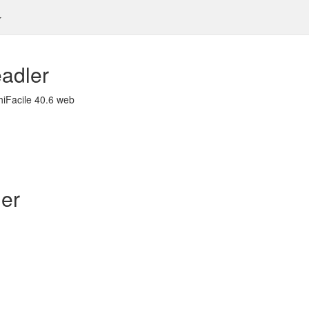
eadler
hiFacile 40.6 web
ler