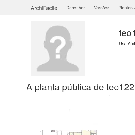
ArchiFacile
Desenhar
Versões
Plantas
teo
Usa Arc
A planta pública de teo12