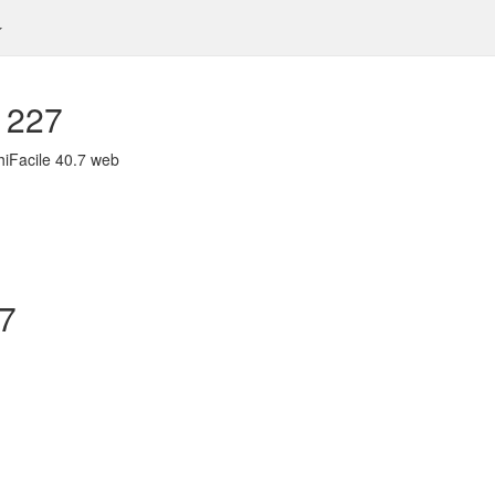
1227
hiFacile 40.7 web
27