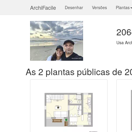
ArchiFacile
Desenhar
Versões
Plantas
206
Usa Arc
As 2 plantas públicas de 2