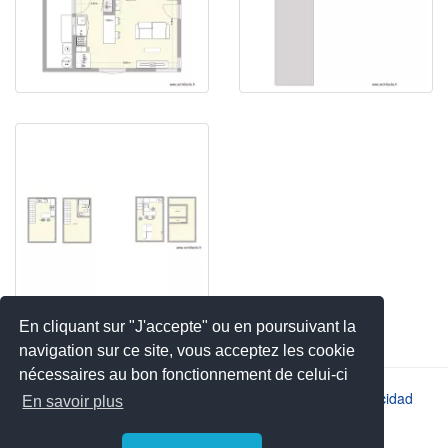
En cliquant sur "J'accepte" ou en poursuivant la
navigation sur ce site, vous acceptez les cookie
nécessaires au bon fonctionnement de celui-ci
2026 © JSYS |
Contacto
|
Aviso legal
|
Política de privacidad
En savoir plus