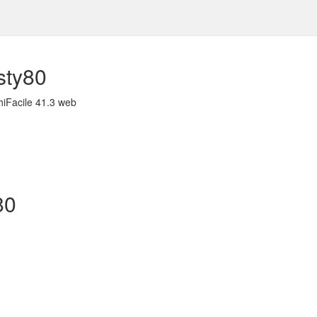
sty80
hiFacile 41.3 web
80