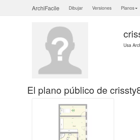
ArchiFacile
Dibujar
Versiones
Planos
cris
Usa Arc
El plano público de crissty