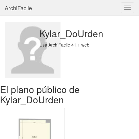
ArchiFacile
Menú
Kylar_DoUrden
Usa ArchiFacile 41.1 web
El plano público de
Kylar_DoUrden