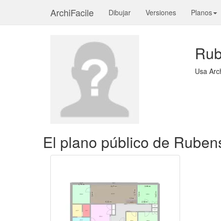
ArchiFacile
Dibujar
Versiones
Planos
Rub
Usa Arc
El plano público de Ruben