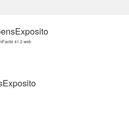
ensExposito
hiFacile 41.2 web
sExposito