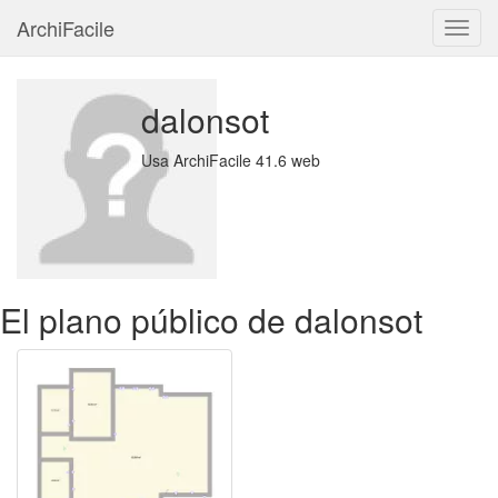
ArchiFacile
Menú
dalonsot
Usa ArchiFacile 41.6 web
El plano público de dalonsot