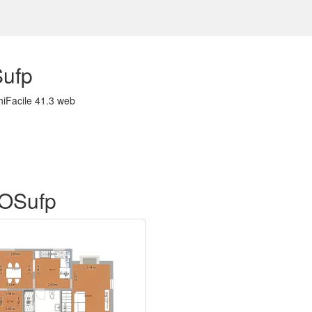
ufp
hiFacile 41.3 web
JOSufp