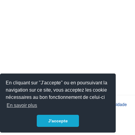
En cliquant sur "J'accepte" ou en poursuivant la
navigation sur ce site, vous acceptez les cookie
nécessaires au bon fonctionnement de celui-ci
2026 © JSYS |
Contato
|
Avisos legais
|
Política de privacidade
En savoir plus
J'accepte