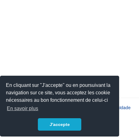
En cliquant sur "J'accepte" ou en poursuivant la
navigation sur ce site, vous acceptez les cookie
nécessaires au bon fonctionnement de celui-ci
2026 © JSYS |
Contato
|
Avisos legais
|
Política de privacidade
En savoir plus
J'accepte