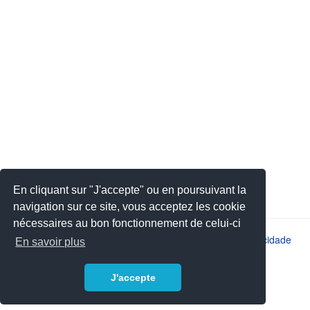
En cliquant sur "J'accepte" ou en poursuivant la
navigation sur ce site, vous acceptez les cookie
nécessaires au bon fonctionnement de celui-ci
2026 © JSYS |
Contato
|
Avisos legais
|
Política de privacidade
En savoir plus
J'accepte