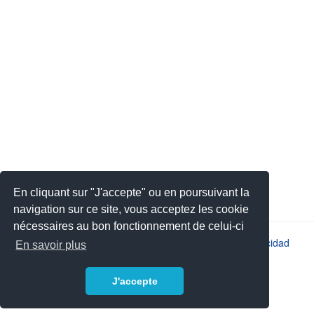
En cliquant sur "J'accepte" ou en poursuivant la
navigation sur ce site, vous acceptez les cookie
nécessaires au bon fonctionnement de celui-ci
2026 © JSYS |
Contacto
|
Aviso legal
|
Política de privacidad
En savoir plus
J'accepte