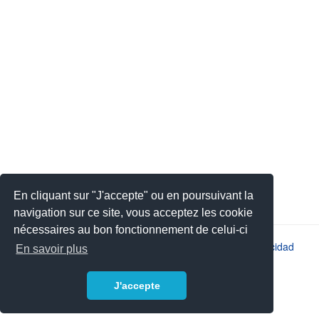
En cliquant sur "J'accepte" ou en poursuivant la
navigation sur ce site, vous acceptez les cookie
nécessaires au bon fonctionnement de celui-ci
2026 © JSYS |
Contacto
|
Aviso legal
|
Política de privacidad
En savoir plus
J'accepte