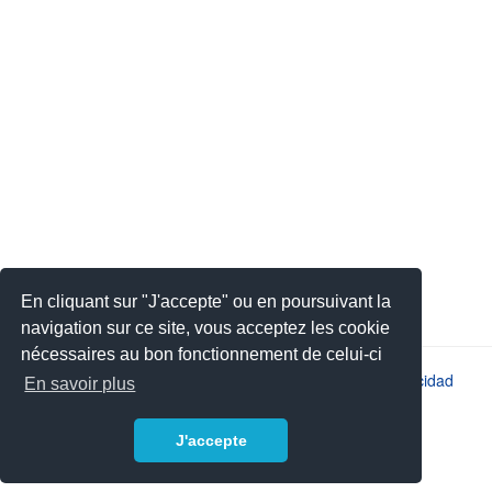
En cliquant sur "J'accepte" ou en poursuivant la
navigation sur ce site, vous acceptez les cookie
nécessaires au bon fonctionnement de celui-ci
2026 © JSYS |
Contacto
|
Aviso legal
|
Política de privacidad
En savoir plus
J'accepte