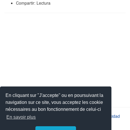
Compartir: Lectura
En cliquant sur "J'accepte" ou en poursuivant la
navigation sur ce site, vous acceptez les cookie
nécessaires au bon fonctionnement de celui-ci
2026 © JSYS |
Contacto
|
Aviso legal
|
Política de privacidad
En savoir plus