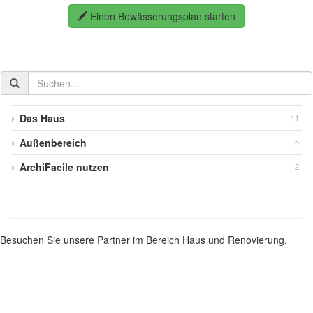
Einen Bewässerungsplan starten
In
der
Dokumentation
Das Haus
11
suchen
Außenbereich
5
ArchiFacile nutzen
2
Besuchen Sie unsere Partner im Bereich Haus und Renovierung.