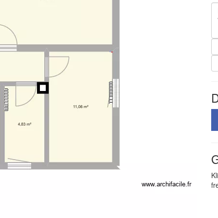
D
G
Kl
fr