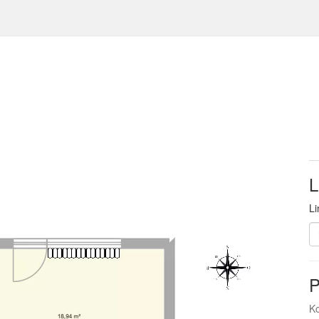
L
Li
P
Ko