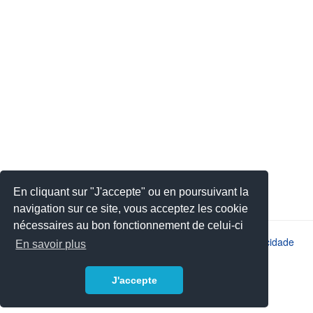
En cliquant sur "J'accepte" ou en poursuivant la
navigation sur ce site, vous acceptez les cookie
nécessaires au bon fonctionnement de celui-ci
2026 © JSYS |
Contato
|
Avisos legais
|
Política de privacidade
En savoir plus
J'accepte