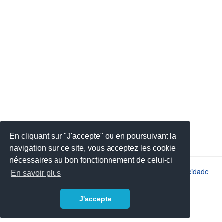
En cliquant sur "J'accepte" ou en poursuivant la
navigation sur ce site, vous acceptez les cookie
nécessaires au bon fonctionnement de celui-ci
2026 © JSYS |
Contato
|
Avisos legais
|
Política de privacidade
En savoir plus
J'accepte