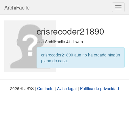
ArchiFacile
Menú
crisrecoder21890
Usa ArchiFacile 41.1 web
crisrecoder21890 aún no ha creado ningún
plano de casa.
2026 © JSYS |
Contacto
|
Aviso legal
|
Política de privacidad